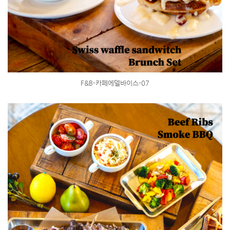
F&B-카페에델바이스-07