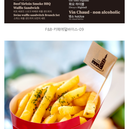
F&B-카페에델바이스-09