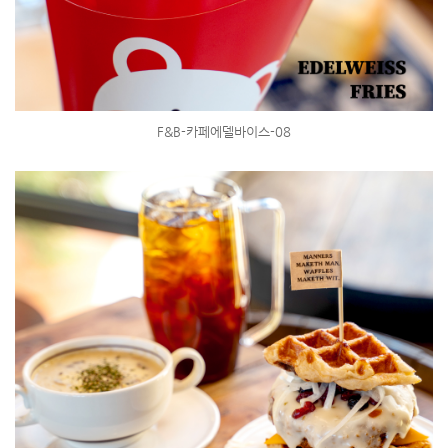
F&B-카페에델바이스-08