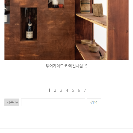
투어가이드-카페전시실15
1
2
3
4
5
6
7