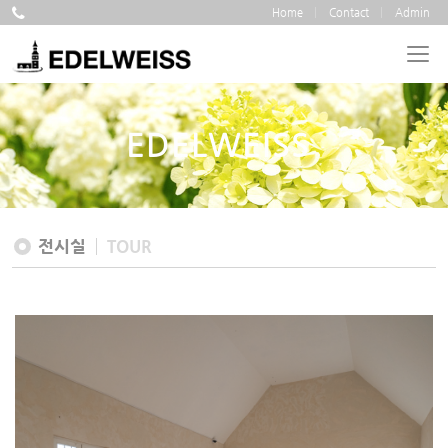
Home
Contact
Admin
EDELWEISS
전시실
TOUR