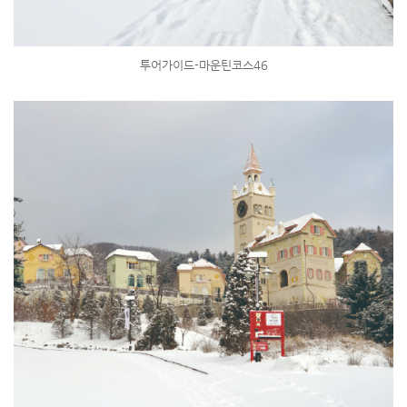
투어가이드-마운틴코스46