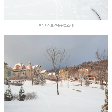
투어가이드-마운틴코스45