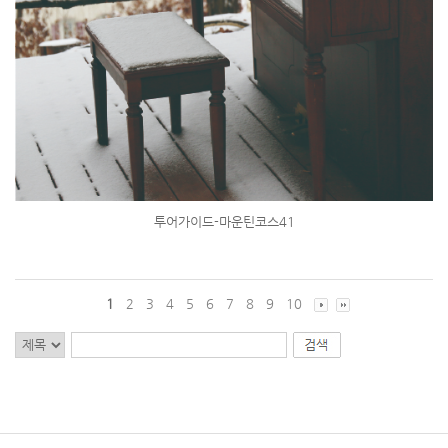
투어가이드-마운틴코스41
1
2
3
4
5
6
7
8
9
10