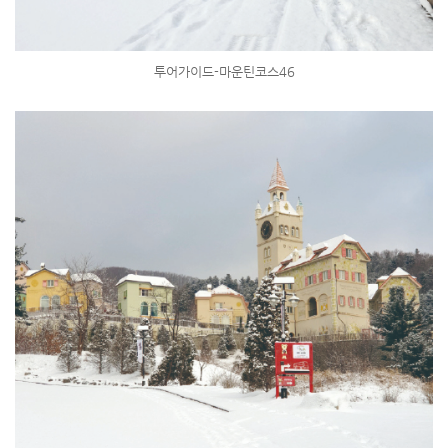
투어가이드-마운틴코스46