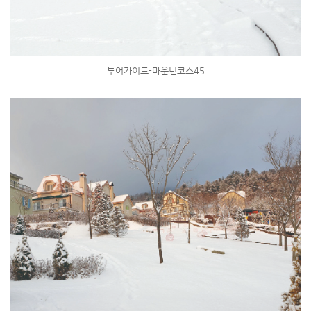
투어가이드-마운틴코스45