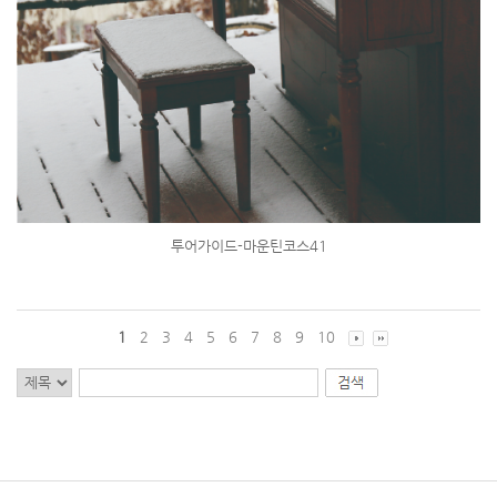
투어가이드-마운틴코스41
1
2
3
4
5
6
7
8
9
10