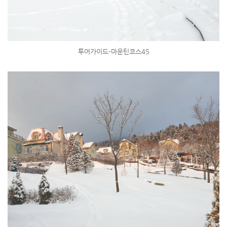
투어가이드-마운틴코스45