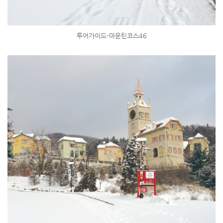
투어가이드-마운틴코스46