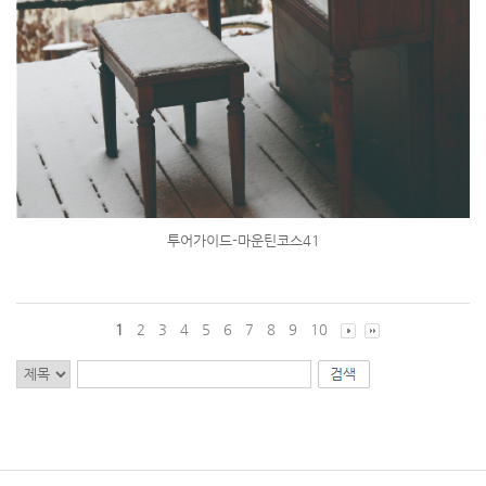
투어가이드-마운틴코스41
1
2
3
4
5
6
7
8
9
10