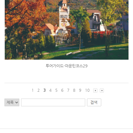
투어가이드-마운틴코스29
1
2
3
4
5
6
7
8
9
10