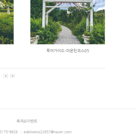
투어가이드-마운틴코스05
0
축제&이벤트
-5175-9828
|
edelweiss22657@naver.com