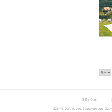
에델바이스
226-44, Darakjae-ro, Seorak-myeon, Gapy