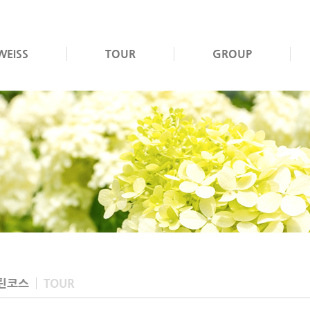
WEISS
TOUR
GROUP
틴코스
TOUR