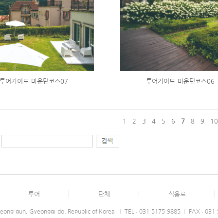
투어가이드-마운틴코스07
투어가이드-마운틴코스06
1
2
3
4
5
6
7
8
9
1
투어
단체
식음료
eong-gun, Gyeonggi-do, Republic of Korea
|
TEL : 031-5175-9885
|
FAX : 031