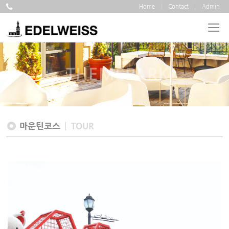
Home
Contact
Admin
THEMEPARK
마운틴코스
TOUR