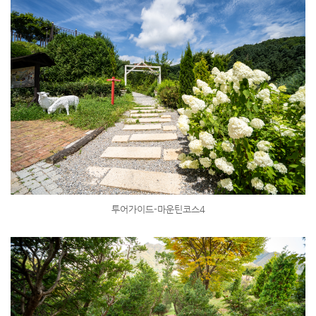
투어가이드-마운틴코스4