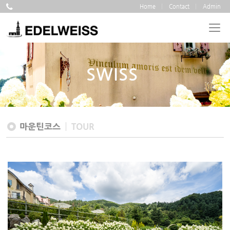
Home
Contact
Admin
SWISS
마운틴코스
TOUR