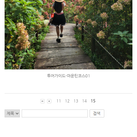
투어가이드-마운틴코스01
11
12
13
14
15