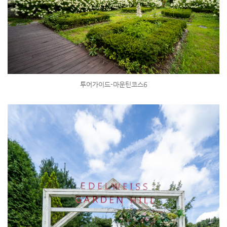
투어가이드-마운틴코스6