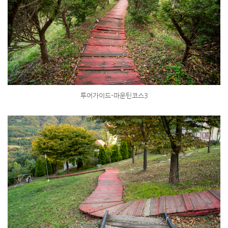
투어가이드-마운틴코스3