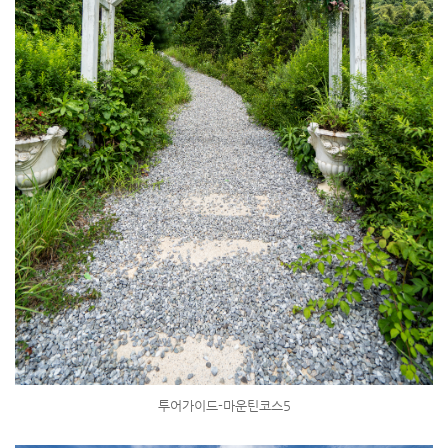
투어가이드-마운틴코스5