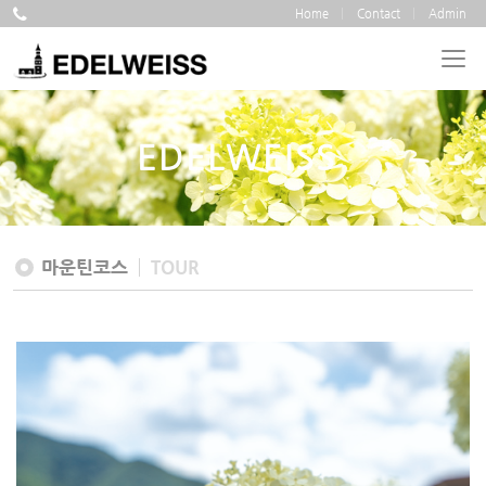
Home
Contact
Admin
EDELWEISS
마운틴코스
TOUR