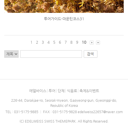
투어가이드-마운틴코스31
1
2
3
4
5
6
7
8
9
10
에델바이스
투어
단체
식음료
축제&이벤트
226-44, Darakjae-ro, Seorak-myeon, Gapyeong-gun, Gyeonggi-do,
Republic of Korea
TEL : 031-5175-9885
|
FAX : 031-5175-9828
edelweiss22657@naver.com
(C) EDELWEISS SWISS THEMEPARK. All Rights Reserved.