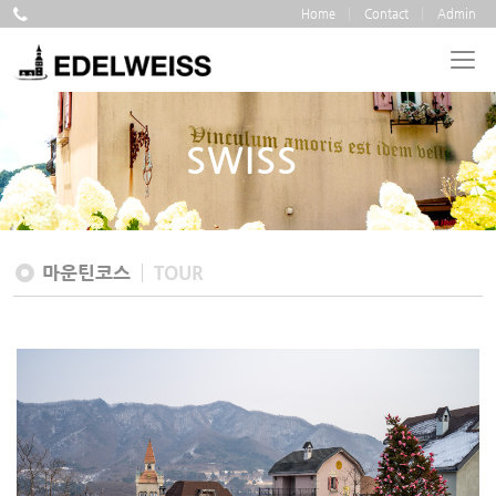
Home
Contact
Admin
SWISS
마운틴코스
TOUR