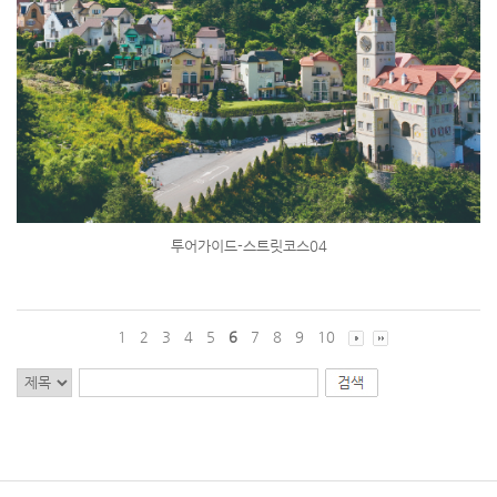
투어가이드-스트릿코스04
1
2
3
4
5
6
7
8
9
10